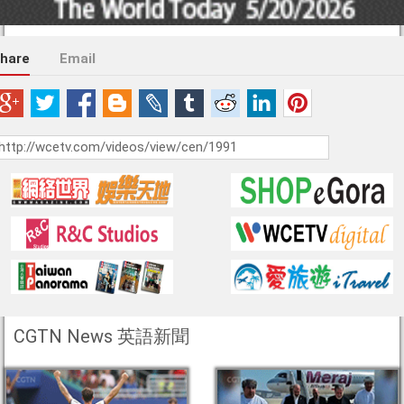
hare
Email
CGTN News 英語新聞